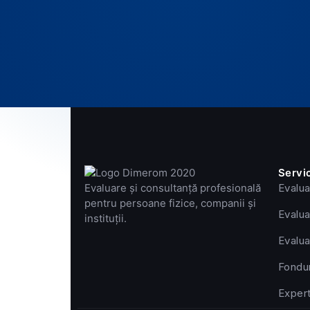
Servic
Evaluare și consultanță profesională
Evalua
pentru persoane fizice, companii și
Evalua
instituții.
Evalua
Fondu
Expert