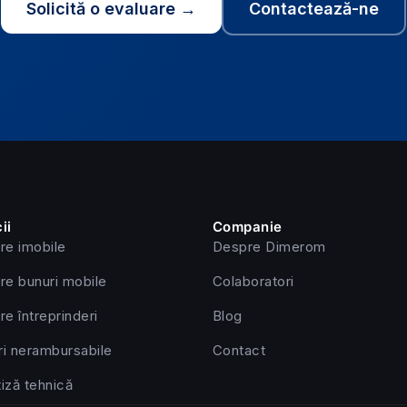
Solicită o evaluare →
Contactează-ne
ii
Companie
re imobile
Despre Dimerom
re bunuri mobile
Colaboratori
re întreprinderi
Blog
ri nerambursabile
Contact
iză tehnică