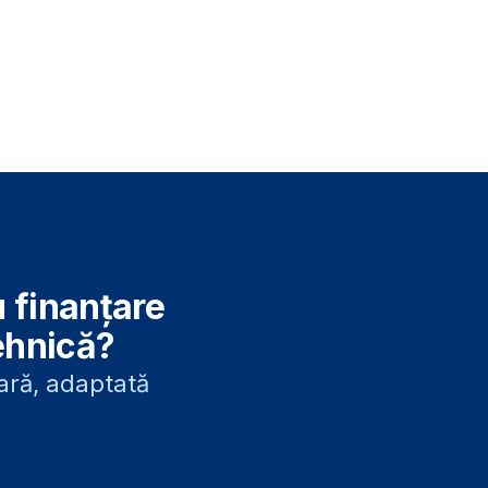
u finanțare
ehnică?
lară, adaptată